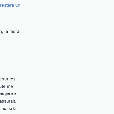
restera un
n, le moral
 sur les
oute me
e majeure
.
ssurait.
t aussi la