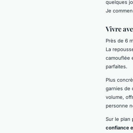
quelques jo
Je commença
Vivre av
Près de 6 m
La repousse
camouflée e
parfaites.
Plus concr
garnies de 
volume, off
personne ne
Sur le pla
confiance 