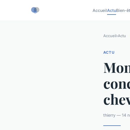
Accueil
Actu
Bien-ê
Accueil
›
Actu
ACTU
Mon
con
che
thierry — 14 