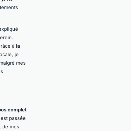
otements
 expliqué
erein.
Grâce à
la
ocale, je
e malgré mes
ns
pos complet
e est passée
at de mes