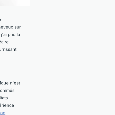
e
heveux sur
'ai pris la
éaire
urrissant
ique n'est
enommés
ltats
érience
on