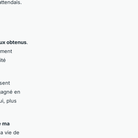
ttendais.
naux obtenus
.
ement
ité
sent
 gagné en
ui, plus
é ma
a vie de