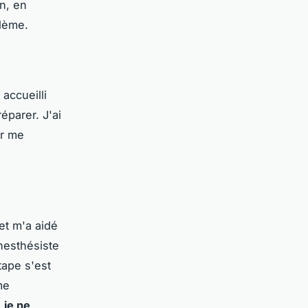
in, en
blème.
 accueilli
parer. J'ai
ur me
et m'a aidé
nesthésiste
étape s'est
me
,
je ne