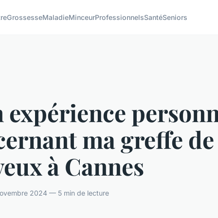
tre
Grossesse
Maladie
Minceur
Professionnels
Santé
Seniors
 expérience personn
cernant ma greffe de
veux à Cannes
novembre 2024 — 5 min de lecture