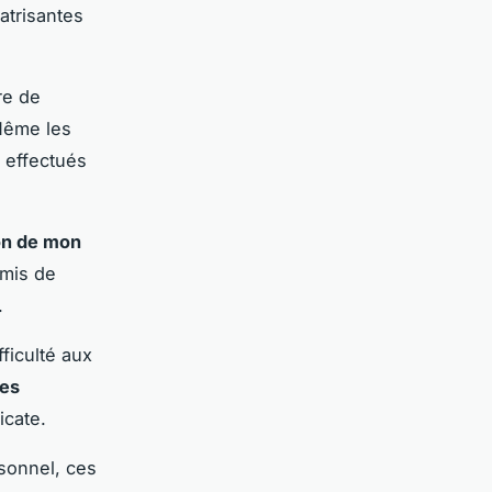
atrisantes
re de
Même les
 effectués
ion de mon
rmis de
.
fficulté aux
les
icate.
sonnel, ces