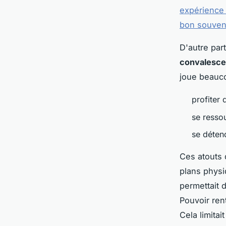
expérience
bon souveni
D'autre par
convalesce
joue beaucou
profiter
se resso
se détend
Ces atouts 
plans phys
permettait d
Pouvoir ren
Cela limitai