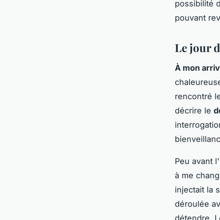
possibilité
pouvant rev
Le jour d
À mon arrivé
chaleureuse
rencontré l
décrire le
d
interrogati
bienveillan
Peu avant l
à me change
injectait la
déroulée av
détendre. L