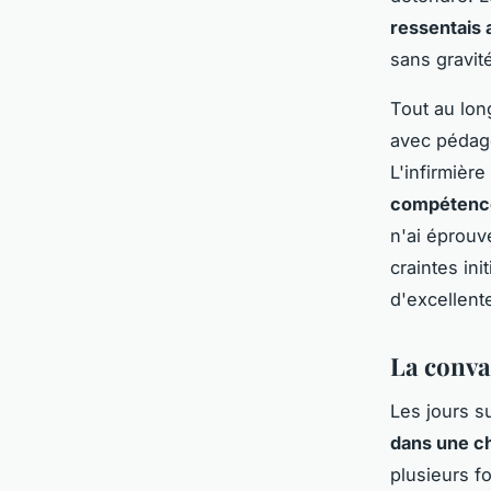
ressentais 
sans gravit
Tout au lon
avec pédago
L'infirmièr
compétence
n'ai éprouv
craintes in
d'excellent
La conva
Les jours s
dans une c
plusieurs f